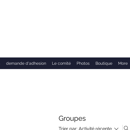
s
demande d'adhesion
Le comité
Photos
Boutique
More
Groupes
Trier par:
Activité récente